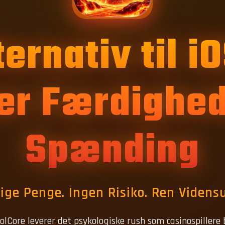
ernativ til i
er Færdighe
Spænding
ige Penge. Ingen Risiko. Ren Videns
olCore leverer det psykologiske rush som casinospillere