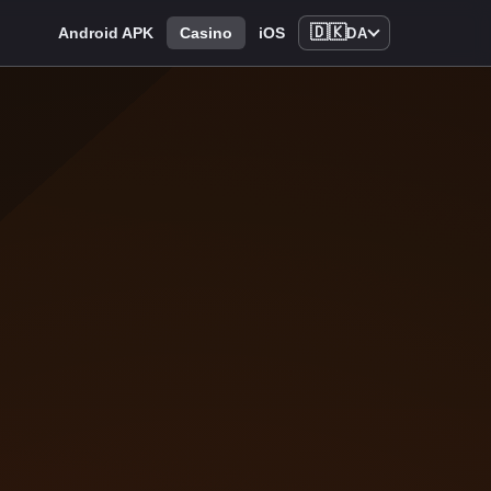
🇩🇰
Android APK
Casino
iOS
DA