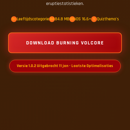
eruptiestatistieken.
Leeftijdscategorie
84.8 MB
iOS 16.6+
Quizthema's
9+
84
iOS
5
DOWNLOAD BURNING VOLCORE
Versie 1.0.2 Uitgebracht 11 jan - Laatste Optimalisaties