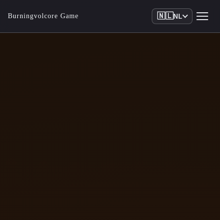
🇳🇱
Burningvolcore Game
NL